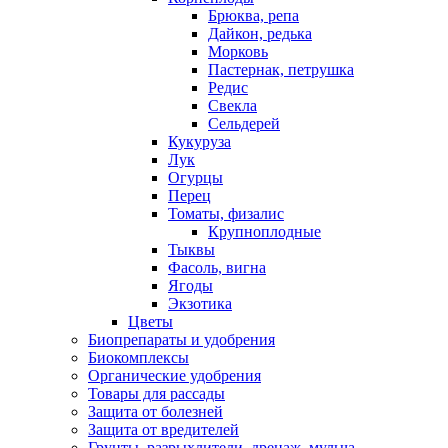
Брюква, репа
Дайкон, редька
Морковь
Пастернак, петрушка
Редис
Свекла
Сельдерей
Кукуруза
Лук
Огурцы
Перец
Томаты, физалис
Крупноплодные
Тыквы
Фасоль, вигна
Ягоды
Экзотика
Цветы
Биопрепараты и удобрения
Биокомплексы
Органические удобрения
Товары для рассады
Защита от болезней
Защита от вредителей
Грунты, разрыхлители, дренаж, мульча