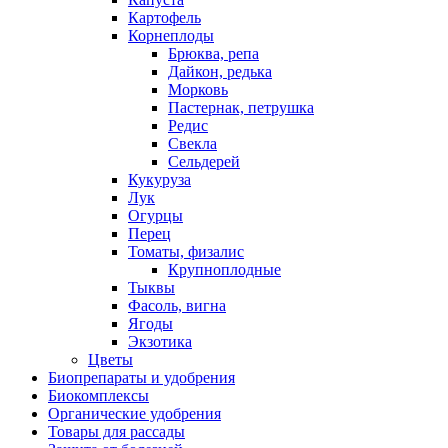
Картофель
Корнеплоды
Брюква, репа
Дайкон, редька
Морковь
Пастернак, петрушка
Редис
Свекла
Сельдерей
Кукуруза
Лук
Огурцы
Перец
Томаты, физалис
Крупноплодные
Тыквы
Фасоль, вигна
Ягоды
Экзотика
Цветы
Биопрепараты и удобрения
Биокомплексы
Органические удобрения
Товары для рассады