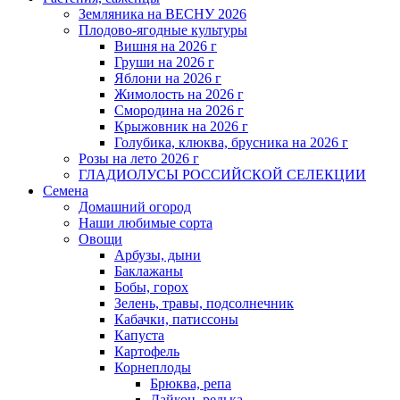
Земляника на ВЕСНУ 2026
Плодово-ягодные культуры
Вишня на 2026 г
Груши на 2026 г
Яблони на 2026 г
Жимолость на 2026 г
Смородина на 2026 г
Крыжовник на 2026 г
Голубика, клюква, брусника на 2026 г
Розы на лето 2026 г
ГЛАДИОЛУСЫ РОССИЙСКОЙ СЕЛЕКЦИИ
Семена
Домашний огород
Наши любимые сорта
Овощи
Арбузы, дыни
Баклажаны
Бобы, горох
Зелень, травы, подсолнечник
Кабачки, патиссоны
Капуста
Картофель
Корнеплоды
Брюква, репа
Дайкон, редька