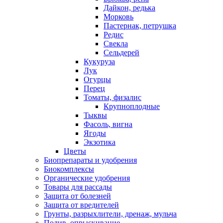
Дайкон, редька
Морковь
Пастернак, петрушка
Редис
Свекла
Сельдерей
Кукуруза
Лук
Огурцы
Перец
Томаты, физалис
Крупноплодные
Тыквы
Фасоль, вигна
Ягоды
Экзотика
Цветы
Биопрепараты и удобрения
Биокомплексы
Органические удобрения
Товары для рассады
Защита от болезней
Защита от вредителей
Грунты, разрыхлители, дренаж, мульча
Полив, опрыскивание