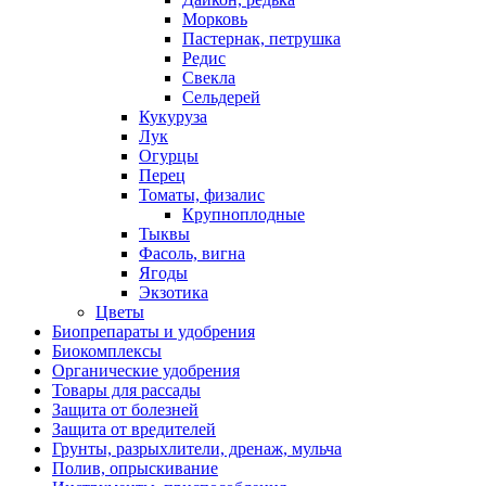
Морковь
Пастернак, петрушка
Редис
Свекла
Сельдерей
Кукуруза
Лук
Огурцы
Перец
Томаты, физалис
Крупноплодные
Тыквы
Фасоль, вигна
Ягоды
Экзотика
Цветы
Биопрепараты и удобрения
Биокомплексы
Органические удобрения
Товары для рассады
Защита от болезней
Защита от вредителей
Грунты, разрыхлители, дренаж, мульча
Полив, опрыскивание