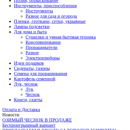
Полив, опрыскивание
Инструменты, приспособления
Инструменты
Разное для сада и огорода
Пленки, геоткани, сетки, укрывные
Лампы подсветки
Для дома и быта
Сушилки и умная бытовая техника
Консервирование
Проращиватели
Разное
Электроприборы
Идеи подарков
Сидераты, газоны
Семена для проращивания
Картофель семенной
Лук, чеснок
Лук
Чеснок
Книги, газеты
Оплата и Доставка
Новости
ОЗИМЫЙ ЧЕСНОК В ПРОДАЖЕ
Беспроигрышный вариант