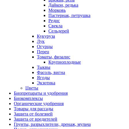
Дайкон, редька
Морковь
Пастернак, петрушка
Редис
Свекла
Сельдерей
Кукуруза
Лук
Огурцы
Перец
Томаты, физалис
Крупноплодные
Тыквы
Фасоль, вигна
Ягоды
Экзотика
Цветы
Биопрепараты и удобрения
Биокомплексы
Органические удобрения
Товары для рассады
Защита от болезней
Защита от вредителей
Грунты, разрыхлители, дренаж, мульча