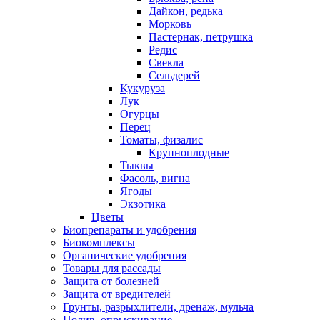
Дайкон, редька
Морковь
Пастернак, петрушка
Редис
Свекла
Сельдерей
Кукуруза
Лук
Огурцы
Перец
Томаты, физалис
Крупноплодные
Тыквы
Фасоль, вигна
Ягоды
Экзотика
Цветы
Биопрепараты и удобрения
Биокомплексы
Органические удобрения
Товары для рассады
Защита от болезней
Защита от вредителей
Грунты, разрыхлители, дренаж, мульча
Полив, опрыскивание