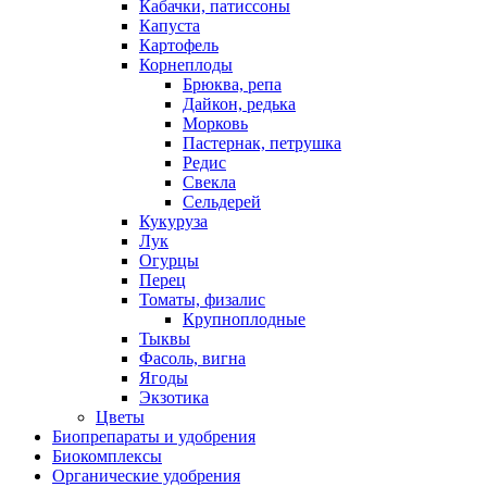
Кабачки, патиссоны
Капуста
Картофель
Корнеплоды
Брюква, репа
Дайкон, редька
Морковь
Пастернак, петрушка
Редис
Свекла
Сельдерей
Кукуруза
Лук
Огурцы
Перец
Томаты, физалис
Крупноплодные
Тыквы
Фасоль, вигна
Ягоды
Экзотика
Цветы
Биопрепараты и удобрения
Биокомплексы
Органические удобрения