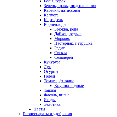
Бобы, горох
Зелень, травы, подсолнечник
Кабачки, патиссоны
Капуста
Картофель
Корнеплоды
Брюква, репа
Дайкон, редька
Морковь
Пастернак, петрушка
Редис
Свекла
Сельдерей
Кукуруза
Лук
Огурцы
Перец
Томаты, физалис
Крупноплодные
Тыквы
Фасоль, вигна
Ягоды
Экзотика
Цветы
Биопрепараты и удобрения