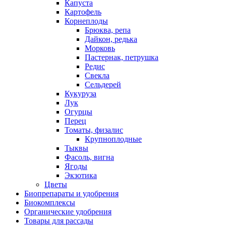
Капуста
Картофель
Корнеплоды
Брюква, репа
Дайкон, редька
Морковь
Пастернак, петрушка
Редис
Свекла
Сельдерей
Кукуруза
Лук
Огурцы
Перец
Томаты, физалис
Крупноплодные
Тыквы
Фасоль, вигна
Ягоды
Экзотика
Цветы
Биопрепараты и удобрения
Биокомплексы
Органические удобрения
Товары для рассады