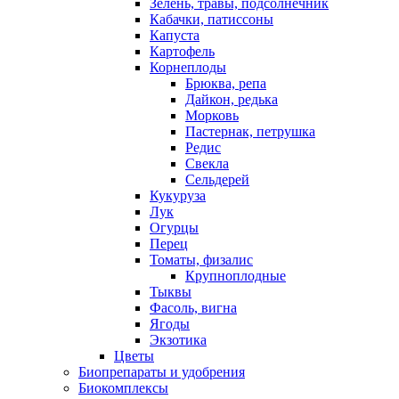
Зелень, травы, подсолнечник
Кабачки, патиссоны
Капуста
Картофель
Корнеплоды
Брюква, репа
Дайкон, редька
Морковь
Пастернак, петрушка
Редис
Свекла
Сельдерей
Кукуруза
Лук
Огурцы
Перец
Томаты, физалис
Крупноплодные
Тыквы
Фасоль, вигна
Ягоды
Экзотика
Цветы
Биопрепараты и удобрения
Биокомплексы