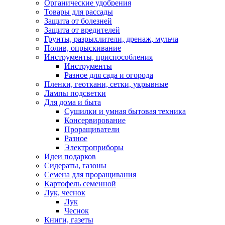
Органические удобрения
Товары для рассады
Защита от болезней
Защита от вредителей
Грунты, разрыхлители, дренаж, мульча
Полив, опрыскивание
Инструменты, приспособления
Инструменты
Разное для сада и огорода
Пленки, геоткани, сетки, укрывные
Лампы подсветки
Для дома и быта
Сушилки и умная бытовая техника
Консервирование
Проращиватели
Разное
Электроприборы
Идеи подарков
Сидераты, газоны
Семена для проращивания
Картофель семенной
Лук, чеснок
Лук
Чеснок
Книги, газеты