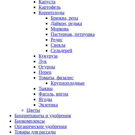
Капуста
Картофель
Корнеплоды
Брюква, репа
Дайкон, редька
Морковь
Пастернак, петрушка
Редис
Свекла
Сельдерей
Кукуруза
Лук
Огурцы
Перец
Томаты, физалис
Крупноплодные
Тыквы
Фасоль, вигна
Ягоды
Экзотика
Цветы
Биопрепараты и удобрения
Биокомплексы
Органические удобрения
Товары для рассады