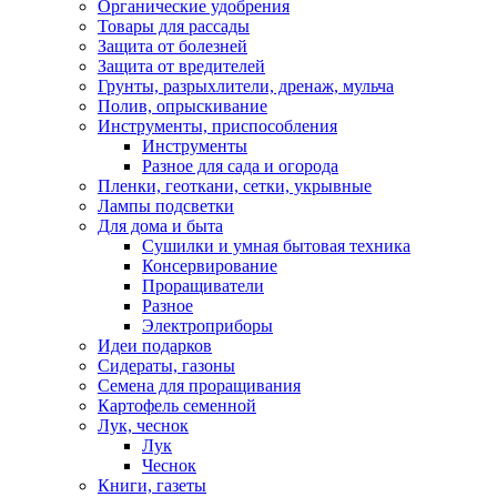
Органические удобрения
Товары для рассады
Защита от болезней
Защита от вредителей
Грунты, разрыхлители, дренаж, мульча
Полив, опрыскивание
Инструменты, приспособления
Инструменты
Разное для сада и огорода
Пленки, геоткани, сетки, укрывные
Лампы подсветки
Для дома и быта
Сушилки и умная бытовая техника
Консервирование
Проращиватели
Разное
Электроприборы
Идеи подарков
Сидераты, газоны
Семена для проращивания
Картофель семенной
Лук, чеснок
Лук
Чеснок
Книги, газеты