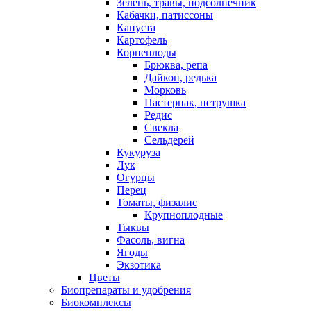
Зелень, травы, подсолнечник
Кабачки, патиссоны
Капуста
Картофель
Корнеплоды
Брюква, репа
Дайкон, редька
Морковь
Пастернак, петрушка
Редис
Свекла
Сельдерей
Кукуруза
Лук
Огурцы
Перец
Томаты, физалис
Крупноплодные
Тыквы
Фасоль, вигна
Ягоды
Экзотика
Цветы
Биопрепараты и удобрения
Биокомплексы