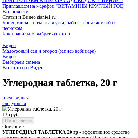
ПРИГЛАШАЕМ В ШКОЛУ САДОВОДОВ "СИЯНИЕ"!
Приглашаем на марафон "ВИТАМИНЫ КРУГЛЫЙ ГОД!"
Все новости
Статьи и Видео sianie1.ru
Конец июля – начало августа, работы с земляникой и
чесноком
Как правильно выбрать секатор
Видео
Малоуходый сад и огород (запись вебинара)
Видео
Выбираем семена
Все cтатьи и Видео
Углеродная таблетка, 20 г
предыдущая
следующая
135 руб.
Нет в наличии
Описание
УГЛЕРОДНАЯ ТАБЛЕТКА 20 гр
- эффективное средство
стимуляции развития растений в теплице. После сжигания