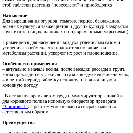
этой таблетки растения "повеселеют" и приободрятся!
Назначение
Для выращивания огурцов, томатов, перцев, баклажанов,
зеленых культур, а также цветов и других культур в закрытом
грунте (в теплицах, парниках и под временными укрытиями).
Применяется для насыщения воздуха углекислым газом и
усиления газообмена, что положительно влияет на
метаболизм растений, ускоряет их рост и плодоношение.
Особенности применения
– актуально в начале весны, после высадки рассады в грунт,
когда прохладно и углекислого газа в воздухе ещё очень мало;
– в летний период таблетку используют в дождливую и
холодную погоду.
В остальное время летом грядки мульчируют органикой и
для корневого полива использую биораствор препарата
"Сияние-1"
. При этом углекислый газ вырабатывается
естественным образом.
Преимущества
повышается устойчивость растений к внешним