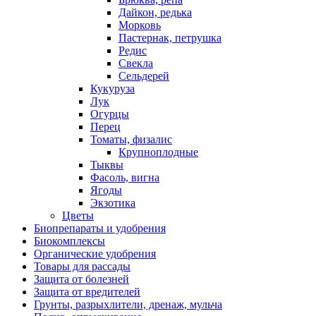
Дайкон, редька
Морковь
Пастернак, петрушка
Редис
Свекла
Сельдерей
Кукуруза
Лук
Огурцы
Перец
Томаты, физалис
Крупноплодные
Тыквы
Фасоль, вигна
Ягоды
Экзотика
Цветы
Биопрепараты и удобрения
Биокомплексы
Органические удобрения
Товары для рассады
Защита от болезней
Защита от вредителей
Грунты, разрыхлители, дренаж, мульча