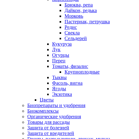
Брюква, репа
Дайкон, редька
Морковь
Пастернак, петрушка
Редис
Свекла
Сельдерей
Кукуруза
Лук
Огурцы
Перец
Томаты, физалис
Крупноплодные
Тыквы
Фасоль, вигна
Ягоды
Экзотика
Цветы
Биопрепараты и удобрения
Биокомплексы
Органические удобрения
Товары для рассады
Защита от болезней
Защита от вредителей
Грунты, разрыхлители, дренаж, мульча