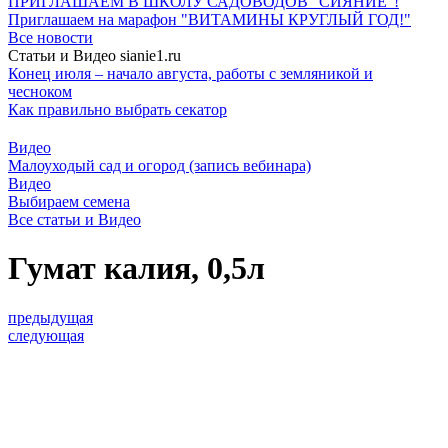
ПРИГЛАШАЕМ В ШКОЛУ САДОВОДОВ "СИЯНИЕ"!
Приглашаем на марафон "ВИТАМИНЫ КРУГЛЫЙ ГОД!"
Все новости
Статьи и Видео sianie1.ru
Конец июля – начало августа, работы с земляникой и
чесноком
Как правильно выбрать секатор
Видео
Малоуходый сад и огород (запись вебинара)
Видео
Выбираем семена
Все cтатьи и Видео
Гумат калия, 0,5л
предыдущая
следующая