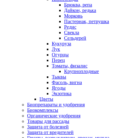
Брюква, репа
Дайкон, редька
Морковь
Пастернак, петрушка
Редис
Свекла
Сельдерей
Кукуруза
Лук
Огурцы
Перец
Томаты, физалис
Крупноплодные
Тыквы
Фасоль, вигна
Ягоды
Экзотика
Цветы
Биопрепараты и удобрения
Биокомплексы
Органические удобрения
Товары для рассады
Защита от болезней
Защита от вредителей
Грунты, разрыхлители, дренаж, мульча