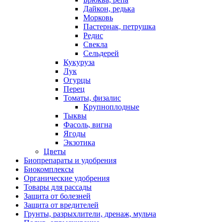
Дайкон, редька
Морковь
Пастернак, петрушка
Редис
Свекла
Сельдерей
Кукуруза
Лук
Огурцы
Перец
Томаты, физалис
Крупноплодные
Тыквы
Фасоль, вигна
Ягоды
Экзотика
Цветы
Биопрепараты и удобрения
Биокомплексы
Органические удобрения
Товары для рассады
Защита от болезней
Защита от вредителей
Грунты, разрыхлители, дренаж, мульча