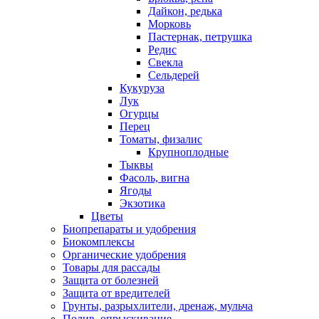
Дайкон, редька
Морковь
Пастернак, петрушка
Редис
Свекла
Сельдерей
Кукуруза
Лук
Огурцы
Перец
Томаты, физалис
Крупноплодные
Тыквы
Фасоль, вигна
Ягоды
Экзотика
Цветы
Биопрепараты и удобрения
Биокомплексы
Органические удобрения
Товары для рассады
Защита от болезней
Защита от вредителей
Грунты, разрыхлители, дренаж, мульча
Полив, опрыскивание