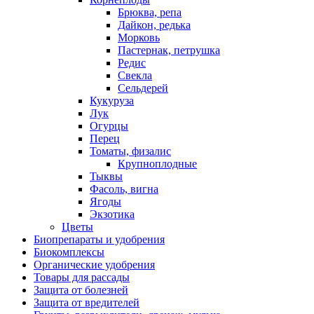
Брюква, репа
Дайкон, редька
Морковь
Пастернак, петрушка
Редис
Свекла
Сельдерей
Кукуруза
Лук
Огурцы
Перец
Томаты, физалис
Крупноплодные
Тыквы
Фасоль, вигна
Ягоды
Экзотика
Цветы
Биопрепараты и удобрения
Биокомплексы
Органические удобрения
Товары для рассады
Защита от болезней
Защита от вредителей