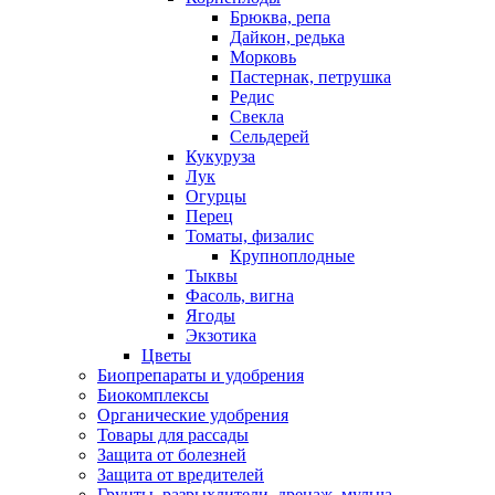
Брюква, репа
Дайкон, редька
Морковь
Пастернак, петрушка
Редис
Свекла
Сельдерей
Кукуруза
Лук
Огурцы
Перец
Томаты, физалис
Крупноплодные
Тыквы
Фасоль, вигна
Ягоды
Экзотика
Цветы
Биопрепараты и удобрения
Биокомплексы
Органические удобрения
Товары для рассады
Защита от болезней
Защита от вредителей
Грунты, разрыхлители, дренаж, мульча