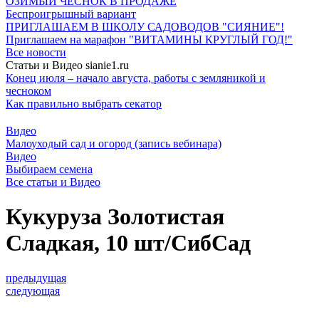
ОЗИМЫЙ ЧЕСНОК В ПРОДАЖЕ
Беспроигрышный вариант
ПРИГЛАШАЕМ В ШКОЛУ САДОВОДОВ "СИЯНИЕ"!
Приглашаем на марафон "ВИТАМИНЫ КРУГЛЫЙ ГОД!"
Все новости
Статьи и Видео sianie1.ru
Конец июля – начало августа, работы с земляникой и
чесноком
Как правильно выбрать секатор
Видео
Малоуходый сад и огород (запись вебинара)
Видео
Выбираем семена
Все cтатьи и Видео
Кукуруза Золотистая
Сладкая, 10 шт/СибСад
предыдущая
следующая