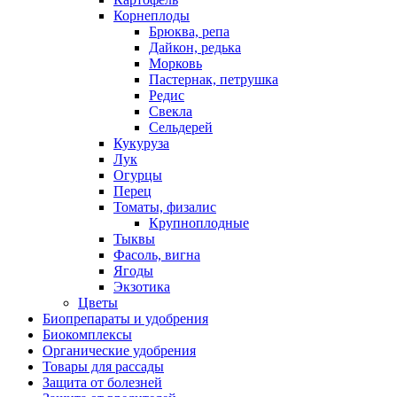
Корнеплоды
Брюква, репа
Дайкон, редька
Морковь
Пастернак, петрушка
Редис
Свекла
Сельдерей
Кукуруза
Лук
Огурцы
Перец
Томаты, физалис
Крупноплодные
Тыквы
Фасоль, вигна
Ягоды
Экзотика
Цветы
Биопрепараты и удобрения
Биокомплексы
Органические удобрения
Товары для рассады
Защита от болезней