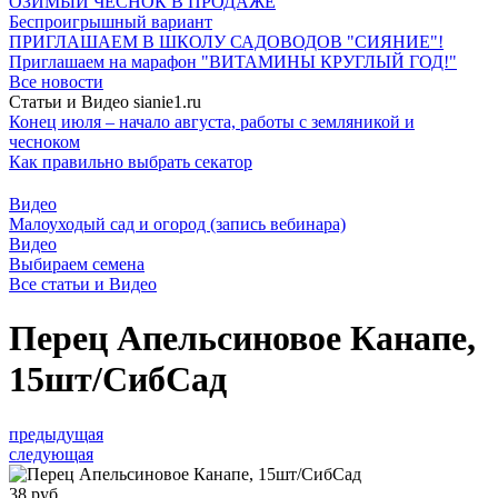
ОЗИМЫЙ ЧЕСНОК В ПРОДАЖЕ
Беспроигрышный вариант
ПРИГЛАШАЕМ В ШКОЛУ САДОВОДОВ "СИЯНИЕ"!
Приглашаем на марафон "ВИТАМИНЫ КРУГЛЫЙ ГОД!"
Все новости
Статьи и Видео sianie1.ru
Конец июля – начало августа, работы с земляникой и
чесноком
Как правильно выбрать секатор
Видео
Малоуходый сад и огород (запись вебинара)
Видео
Выбираем семена
Все cтатьи и Видео
Перец Апельсиновое Канапе,
15шт/СибСад
предыдущая
следующая
38 руб.