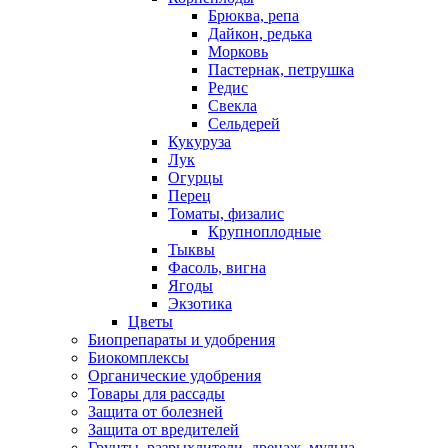
Брюква, репа
Дайкон, редька
Морковь
Пастернак, петрушка
Редис
Свекла
Сельдерей
Кукуруза
Лук
Огурцы
Перец
Томаты, физалис
Крупноплодные
Тыквы
Фасоль, вигна
Ягоды
Экзотика
Цветы
Биопрепараты и удобрения
Биокомплексы
Органические удобрения
Товары для рассады
Защита от болезней
Защита от вредителей
Грунты, разрыхлители, дренаж, мульча