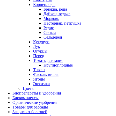
Корнеплоды
Брюква, репа
Дайкон, редька
Морковь
Пастернак, петрушка
Редис
Свекла
Сельдерей
Кукуруза
Лук
Огурцы
Перец
Томаты, физалис
Крупноплодные
Тыквы
Фасоль, вигна
Ягоды
Экзотика
Цветы
Биопрепараты и удобрения
Биокомплексы
Органические удобрения
Товары для рассады
Защита от болезней