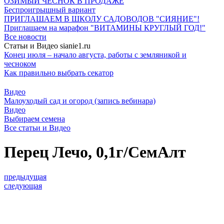
ОЗИМЫЙ ЧЕСНОК В ПРОДАЖЕ
Беспроигрышный вариант
ПРИГЛАШАЕМ В ШКОЛУ САДОВОДОВ "СИЯНИЕ"!
Приглашаем на марафон "ВИТАМИНЫ КРУГЛЫЙ ГОД!"
Все новости
Статьи и Видео sianie1.ru
Конец июля – начало августа, работы с земляникой и
чесноком
Как правильно выбрать секатор
Видео
Малоуходый сад и огород (запись вебинара)
Видео
Выбираем семена
Все cтатьи и Видео
Перец Лечо, 0,1г/СемАлт
предыдущая
следующая