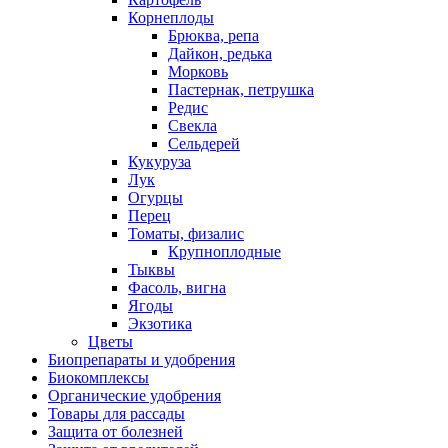
Корнеплоды
Брюква, репа
Дайкон, редька
Морковь
Пастернак, петрушка
Редис
Свекла
Сельдерей
Кукуруза
Лук
Огурцы
Перец
Томаты, физалис
Крупноплодные
Тыквы
Фасоль, вигна
Ягоды
Экзотика
Цветы
Биопрепараты и удобрения
Биокомплексы
Органические удобрения
Товары для рассады
Защита от болезней