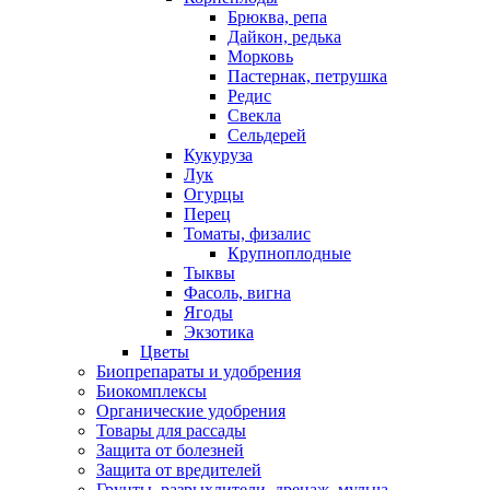
Брюква, репа
Дайкон, редька
Морковь
Пастернак, петрушка
Редис
Свекла
Сельдерей
Кукуруза
Лук
Огурцы
Перец
Томаты, физалис
Крупноплодные
Тыквы
Фасоль, вигна
Ягоды
Экзотика
Цветы
Биопрепараты и удобрения
Биокомплексы
Органические удобрения
Товары для рассады
Защита от болезней
Защита от вредителей
Грунты, разрыхлители, дренаж, мульча