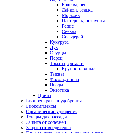
Брюква, репа
Дайкон, редька
Морковь
Пастернак, петрушка
Редис
Свекла
Сельдерей
Кукуруза
Лук
Огурцы
Перец
Томаты, физалис
Крупноплодные
Тыквы
Фасоль, вигна
Ягоды
Экзотика
Цветы
Биопрепараты и удобрения
Биокомплексы
Органические удобрения
Товары для рассады
Защита от болезней
Защита от вредителей
Грунты, разрыхлители, дренаж, мульча