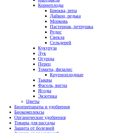
Корнеплоды
Брюква, репа
Дайкон, редька
Морковь
Пастернак, петрушка
Редис
Свекла
Сельдерей
Кукуруза
Лук
Огурцы
Перец
Томаты, физалис
Крупноплодные
Тыквы
Фасоль, вигна
Ягоды
Экзотика
Цветы
Биопрепараты и удобрения
Биокомплексы
Органические удобрения
Товары для рассады
Защита от болезней