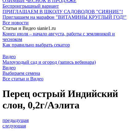
ОЗИМЫЙ ЧЕСНОК В ПРОДАЖЕ
Беспроигрышный вариант
ПРИГЛАШАЕМ В ШКОЛУ САДОВОДОВ "СИЯНИЕ"!
Приглашаем на марафон "ВИТАМИНЫ КРУГЛЫЙ ГОД!"
Все новости
Статьи и Видео sianie1.ru
Конец июля – начало августа, работы с земляникой и
чесноком
Как правильно выбрать секатор
Видео
Малоуходый сад и огород (запись вебинара)
Видео
Выбираем семена
Все cтатьи и Видео
Перец острый Индийский
слон, 0,2г/Аэлита
предыдущая
следующая