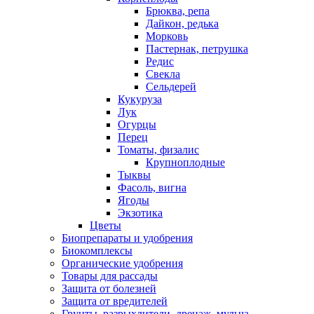
Брюква, репа
Дайкон, редька
Морковь
Пастернак, петрушка
Редис
Свекла
Сельдерей
Кукуруза
Лук
Огурцы
Перец
Томаты, физалис
Крупноплодные
Тыквы
Фасоль, вигна
Ягоды
Экзотика
Цветы
Биопрепараты и удобрения
Биокомплексы
Органические удобрения
Товары для рассады
Защита от болезней
Защита от вредителей
Грунты, разрыхлители, дренаж, мульча