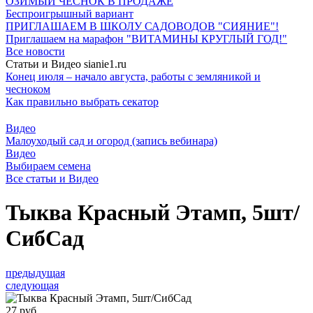
ОЗИМЫЙ ЧЕСНОК В ПРОДАЖЕ
Беспроигрышный вариант
ПРИГЛАШАЕМ В ШКОЛУ САДОВОДОВ "СИЯНИЕ"!
Приглашаем на марафон "ВИТАМИНЫ КРУГЛЫЙ ГОД!"
Все новости
Статьи и Видео sianie1.ru
Конец июля – начало августа, работы с земляникой и
чесноком
Как правильно выбрать секатор
Видео
Малоуходый сад и огород (запись вебинара)
Видео
Выбираем семена
Все cтатьи и Видео
Тыква Красный Этамп, 5шт/
СибСад
предыдущая
следующая
27 руб.