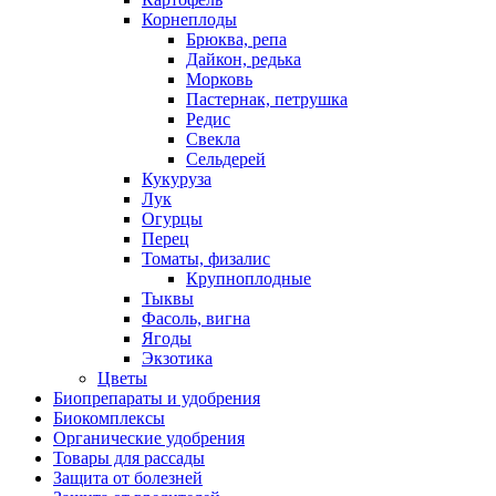
Корнеплоды
Брюква, репа
Дайкон, редька
Морковь
Пастернак, петрушка
Редис
Свекла
Сельдерей
Кукуруза
Лук
Огурцы
Перец
Томаты, физалис
Крупноплодные
Тыквы
Фасоль, вигна
Ягоды
Экзотика
Цветы
Биопрепараты и удобрения
Биокомплексы
Органические удобрения
Товары для рассады
Защита от болезней