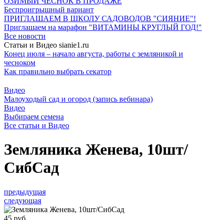
ОЗИМЫЙ ЧЕСНОК В ПРОДАЖЕ
Беспроигрышный вариант
ПРИГЛАШАЕМ В ШКОЛУ САДОВОДОВ "СИЯНИЕ"!
Приглашаем на марафон "ВИТАМИНЫ КРУГЛЫЙ ГОД!"
Все новости
Статьи и Видео sianie1.ru
Конец июля – начало августа, работы с земляникой и
чесноком
Как правильно выбрать секатор
Видео
Малоуходый сад и огород (запись вебинара)
Видео
Выбираем семена
Все cтатьи и Видео
Земляника Женева, 10шт/
СибСад
предыдущая
следующая
45 руб.