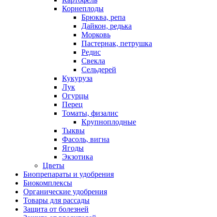
Корнеплоды
Брюква, репа
Дайкон, редька
Морковь
Пастернак, петрушка
Редис
Свекла
Сельдерей
Кукуруза
Лук
Огурцы
Перец
Томаты, физалис
Крупноплодные
Тыквы
Фасоль, вигна
Ягоды
Экзотика
Цветы
Биопрепараты и удобрения
Биокомплексы
Органические удобрения
Товары для рассады
Защита от болезней