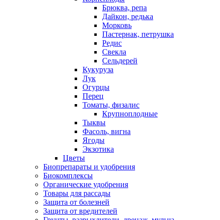
Брюква, репа
Дайкон, редька
Морковь
Пастернак, петрушка
Редис
Свекла
Сельдерей
Кукуруза
Лук
Огурцы
Перец
Томаты, физалис
Крупноплодные
Тыквы
Фасоль, вигна
Ягоды
Экзотика
Цветы
Биопрепараты и удобрения
Биокомплексы
Органические удобрения
Товары для рассады
Защита от болезней
Защита от вредителей
Грунты, разрыхлители, дренаж, мульча