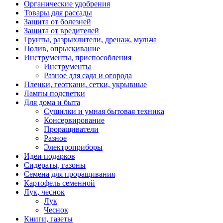
Органические удобрения
Товары для рассады
Защита от болезней
Защита от вредителей
Грунты, разрыхлители, дренаж, мульча
Полив, опрыскивание
Инструменты, приспособления
Инструменты
Разное для сада и огорода
Пленки, геоткани, сетки, укрывные
Лампы подсветки
Для дома и быта
Сушилки и умная бытовая техника
Консервирование
Проращиватели
Разное
Электроприборы
Идеи подарков
Сидераты, газоны
Семена для проращивания
Картофель семенной
Лук, чеснок
Лук
Чеснок
Книги, газеты