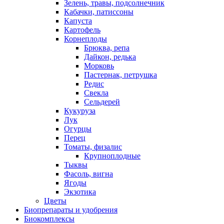
Зелень, травы, подсолнечник
Кабачки, патиссоны
Капуста
Картофель
Корнеплоды
Брюква, репа
Дайкон, редька
Морковь
Пастернак, петрушка
Редис
Свекла
Сельдерей
Кукуруза
Лук
Огурцы
Перец
Томаты, физалис
Крупноплодные
Тыквы
Фасоль, вигна
Ягоды
Экзотика
Цветы
Биопрепараты и удобрения
Биокомплексы