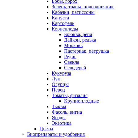
Бобы, горох
Зелень, травы, подсолнечник
Кабачки, патиссоны
Капуста
Картофель
Корнеплоды
Брюква, репа
Дайкон, редька
Морковь
Пастернак, петрушка
Редис
Свекла
Сельдерей
Кукуруза
Лук
Огурцы
Перец
Томаты, физалис
Крупноплодные
Тыквы
Фасоль, вигна
Ягоды
Экзотика
Цветы
Биопрепараты и удобрения