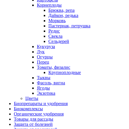
Корнеплоды
Брюква, репа
Дайкон, редька
Морковь
Пастернак, петрушка
Редис
Свекла
Сельдерей
Кукуруза
Лук
Огурцы
Перец
Томаты, физалис
Крупноплодные
Тыквы
Фасоль, вигна
Ягоды
Экзотика
Цветы
Биопрепараты и удобрения
Биокомплексы
Органические удобрения
Товары для рассады
Защита от болезней