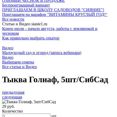
ОЗИМЫЙ ЧЕСНОК В ПРОДАЖЕ
Беспроигрышный вариант
ПРИГЛАШАЕМ В ШКОЛУ САДОВОДОВ "СИЯНИЕ"!
Приглашаем на марафон "ВИТАМИНЫ КРУГЛЫЙ ГОД!"
Все новости
Статьи и Видео sianie1.ru
Конец июля – начало августа, работы с земляникой и
чесноком
Как правильно выбрать секатор
Видео
Малоуходый сад и огород (запись вебинара)
Видео
Выбираем семена
Все cтатьи и Видео
Тыква Голиаф, 5шт/СибСад
предыдущая
следующая
29 руб.
Количество
шт