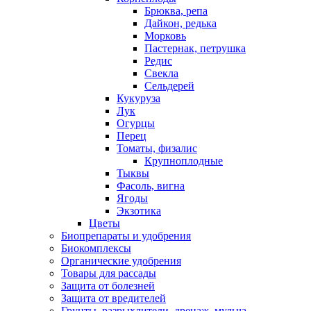
Брюква, репа
Дайкон, редька
Морковь
Пастернак, петрушка
Редис
Свекла
Сельдерей
Кукуруза
Лук
Огурцы
Перец
Томаты, физалис
Крупноплодные
Тыквы
Фасоль, вигна
Ягоды
Экзотика
Цветы
Биопрепараты и удобрения
Биокомплексы
Органические удобрения
Товары для рассады
Защита от болезней
Защита от вредителей
Грунты, разрыхлители, дренаж, мульча